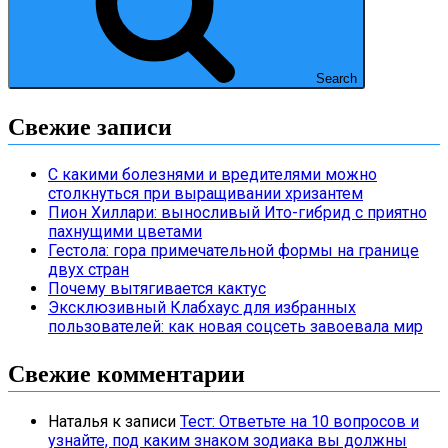
Search
Свежие записи
С какими болезнями и вредителями можно
столкнуться при выращивании хризантем
Пион Хиллари: выносливый Ито-гибрид с приятно
пахнущими цветами
Гестола: гора примечательной формы на границе
двух стран
Почему вытягивается кактус
Эксклюзивный Клабхаус для избранных
пользователей: как новая соцсеть завоевала мир
Свежие комментарии
Наталья
к записи
Тест: Ответьте на 10 вопросов и
узнайте, под каким знаком зодиака вы должны