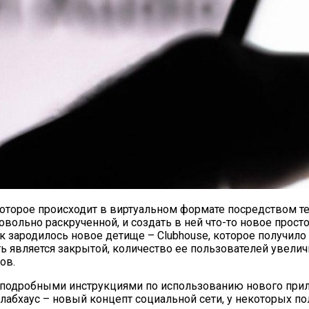
которое происходит в виртуальном формате посредством 
довольно раскрученной, и создать в ней что-то новое про
Так зародилось новое детище – Clubhouse, которое получил
еть является закрытой, количество ее пользователей увели
ов.
подробными инструкциями по использованию нового прилож
лабхаус – новый концепт социальной сети, у некоторых п