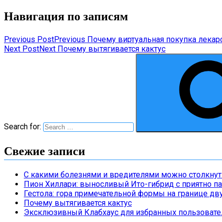
Навигация по записям
Previous Post
Previous
Почему виртуальная покупка лекар
Next Post
Next
Почему вытягивается кактус
Search for:
Свежие записи
С какими болезнями и вредителями можно столкну
Пион Хиллари: выносливый Ито-гибрид с приятно 
Гестола: гора примечательной формы на границе дву
Почему вытягивается кактус
Эксклюзивный Клабхаус для избранных пользовател