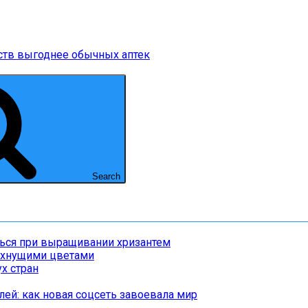
ств выгоднее обычных аптек
Search
ться при выращивании хризантем
пахнущими цветами
х стран
ей: как новая соцсеть завоевала мир